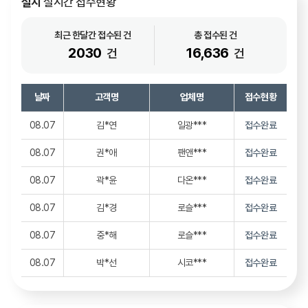
설치
실시간 접수현황
08.07
김*숙
팬앤***
접수완료
최근 한달간 접수된 건
총 접수된 건
08.07
무*
로슬***
접수완료
2030
16,636
건
건
08.07
조*영
베리***
접수완료
날짜
고객명
업체명
접수현황
08.07
백*하
일광***
접수완료
08.07
김*연
일광***
접수완료
08.07
권*애
팬앤***
접수완료
08.07
곽*윤
다온***
접수완료
08.07
김*경
로슬***
접수완료
08.07
중*해
로슬***
접수완료
08.07
박*선
시코***
접수완료
08.07
김*주
키다***
접수완료