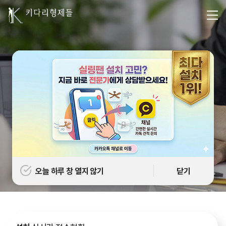
합리적인 가격
체계적인 시스템으로 가격 Down! 기존의 틀을 무너뜨리고,
저희
키다리형제들만의 정해진 단가대로 안내해드립니다.
08.07
김*해
아노***
접수완료
08.07
손*완
인디***
접수완료
08.07
박*수
시코***
접수완료
오늘 하루 창 열지 않기
닫기
3
/
5
08.07
이*국
키다***
접수완료
08.07
윤*정
아노***
접수완료
08.07
장*진
아노***
접수완료