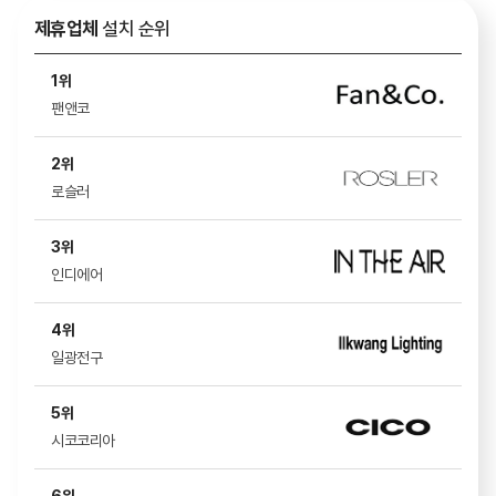
08.07
임*정
로슬***
접수완료
제휴업체
설치 순위
08.07
고*영
올소***
접수완료
1위
08.07
최*익
팬앤***
접수완료
팬앤코
08.07
홍*연
일광***
접수완료
2위
로슬러
08.07
배*영
일광***
접수완료
08.07
오*일
일광***
접수완료
3위
인디에어
08.07
한*경
일광***
접수완료
08.07
조*미
에어***
접수완료
4위
일광전구
08.07
정*숙
일광***
접수완료
5위
08.07
윤*석
스위***
접수완료
시코코리아
08.07
이*수
일광***
접수완료